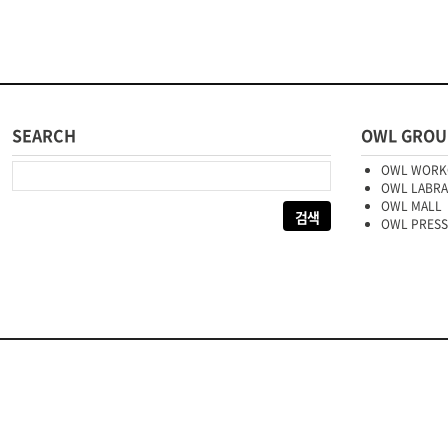
SEARCH
OWL GROU
다음 검색:
OWL WORK
OWL LABR
OWL MALL
OWL PRESS