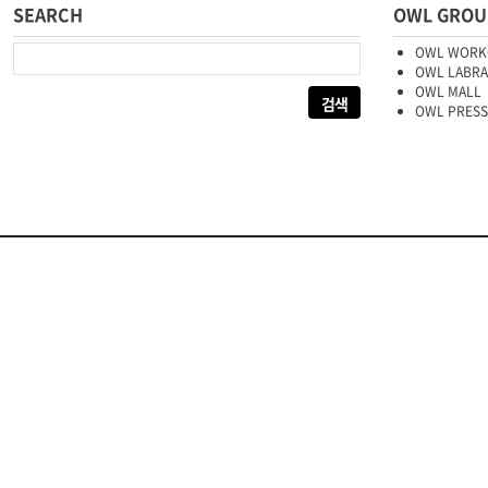
SEARCH
OWL GROU
다음 검색:
OWL WORK
OWL LABR
OWL MALL
OWL PRESS