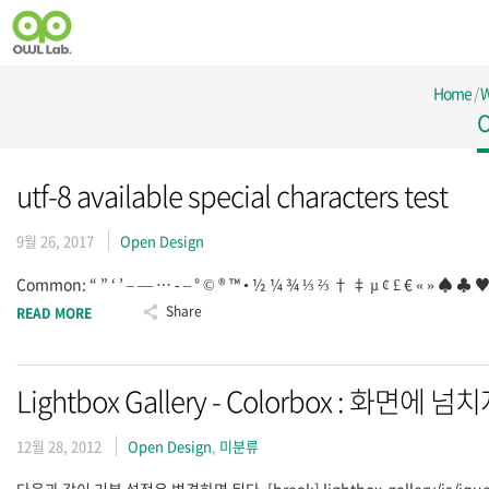
Home
/
W
O
utf-8 available special characters test
9월 26, 2017
Open Design
Common: “ ” ‘ ’ – — … ‐ ‒ ° © ® ™ • ½ ¼ ¾ ⅓ ⅔ † ‡ µ ¢ £ € « » 
Share
READ MORE
Lightbox Gallery - Colorbox : 화면에
12월 28, 2012
Open Design
,
미분류