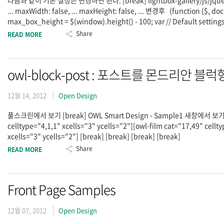
다음과 같이 기본 설정은 변경하면 된다. [break] lightbox-gallery/js/jquery.co
... maxWidth: false, ... maxHeight: false, ... 변경후 (function ($, 
max_box_height = $(window).height() - 100; var // Default settings
Share
READ MORE
owl-block-post : 포스트를 몬드리안
12월 14, 2012
Open Design
풀스크린에서 보기 [break] OWL Smart Design - Sample1 새창에서 보기 OW
celltype="4,1,1" xcells="3" ycells="2"][owl-film cat="17,49" cellty
xcells="3" ycells="2"] [break] [break] [break] [break]
Share
READ MORE
Front Page Samples
12월 07, 2012
Open Design