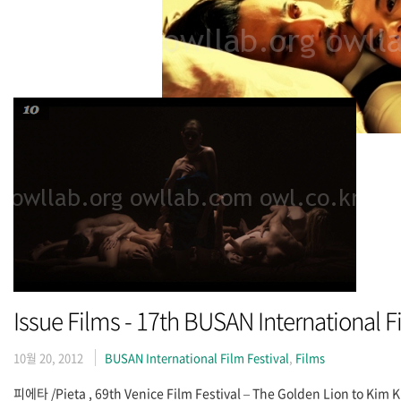
Issue Films - 17th BUSAN International F
10월 20, 2012
BUSAN International Film Festival
,
Films
피에타 /Pieta , 69th Venice Film Fes­ti­val – The Golden Lion to K