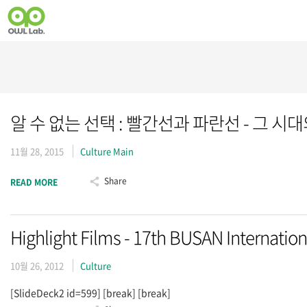
알 수 없는 선택 : 빨간선과 파란선 - 그 시
11월 28, 2015
Culture Main
Share
READ MORE
Highlight Films - 17th BUSAN Internation
10월 26, 2012
Culture
[SlideDeck2 id=599] [break] [break]