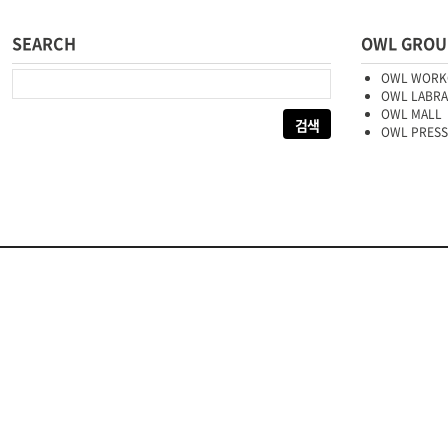
SEARCH
OWL GROU
다음 검색:
OWL WORK
OWL LABR
OWL MALL
OWL PRESS